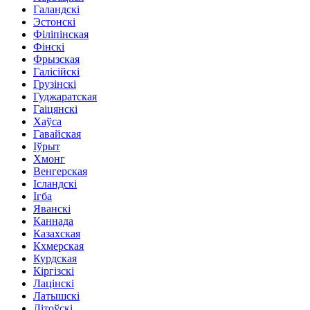
Галандскі
Эстонскі
Філіпінская
Фінскі
Фрызская
Галісійскі
Грузінскі
Гуджаратская
Гаіцянскі
Хаўса
Гавайская
Іўрыт
Хмонг
Венгерская
Ісландскі
Ігба
Яванскі
Каннада
Казахская
Кхмерская
Курдская
Кіргізскі
Лацінскі
Латышскі
Літоўскі