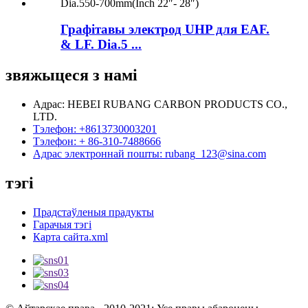
Графітавы электрод UHP для EAF.
& LF. Dia.5 ...
звяжыцеся з намі
Адрас: HEBEI RUBANG CARBON PRODUCTS CO.,
LTD.
Тэлефон: +8613730003201
Тэлефон: + 86-310-7488666
Адрас электроннай пошты: rubang_123@sina.com
тэгі
Прадстаўленыя прадукты
Гарачыя тэгі
Карта сайта.xml