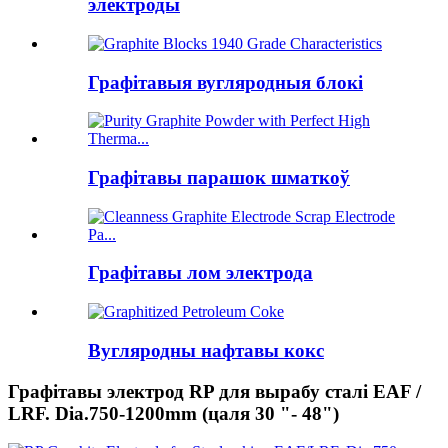
электроды
Графітавыя вугляродныя блокі
Графітавы парашок шматкоў
Графітавы лом электрода
Вугляродны нафтавы кокс
Графітавы электрод RP для вырабу сталі EAF /
LRF. Dia.750-1200mm (цаля 30 "- 48")