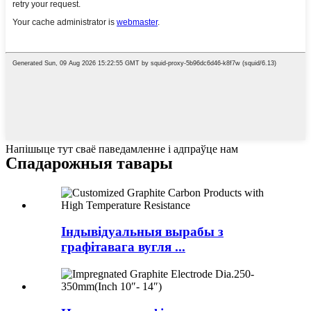
Напішыце тут сваё паведамленне і адпраўце нам
Спадарожныя тавары
Індывідуальныя вырабы з
графітавага вугля ...