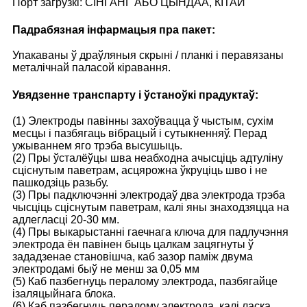
Порт загрузкі: СІНГАНГ АБО ЦЫНДАА, КІТАЙ
Падрабязная інфармацыя пра пакет:
Упакаваны ў драўляныя скрыні / планкі і перавязаны
металічнай паласой кіравання.
Увядзенне транспарту і ўстаноўкі прадуктаў:
(1) Электроды павінны захоўвацца ў чыстым, сухім
месцы і пазбягаць вібрацый і сутыкненняў. Перад
ужываннем яго трэба высушыць.
(2) Пры ўсталёўцы шва неабходна ачысціць адтуліну
сціснутым паветрам, асцярожна ўкруціць шво і не
пашкодзіць разьбу.
(3) Пры падключэнні электродаў два электрода трэба
чысціць сціснутым паветрам, калі яны знаходзяцца на
адлегласці 20-30 мм.
(4) Пры выкарыстанні гаечнага ключа для падлучэння
электрода ён павінен быць цалкам зацягнуты ў
зададзенае становішча, каб зазор паміж двума
электродамі быў не менш за 0,05 мм
(5) Каб пазбегнуць пералому электрода, пазбягайце
ізаляцыйнага блока.
(6) Каб пазбегнуць пералому электрода, калі ласка,