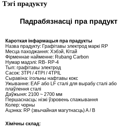
Тэгі прадукту
Падрабязнасці пра прадукт
Кароткая інфармацыя пра прадукты
Назва прадукту: Графітавы электрод маркі RP
Месца паходжання: Хэбэй, Кітай
Фірменнае найменне: Rubang Carbon
Нумар мадэлі: RB- ​​RP-4
Тып: графітавы электрод
Сасок: 3TPI / 4TPI / 4TPIL
Сыравіна: ігольны нафтавы кокс
Ужыванне: EAF або LF сталі для вырабу сталі або
плаўлення сталі
Даўжыня: 2100 ~ 2700 мм
Першаснасць: нізкі ўзровень спажывання
Колер: чорны
Ацэнка: RP (звычайная магутнасць) A / B
Хімічны склад: