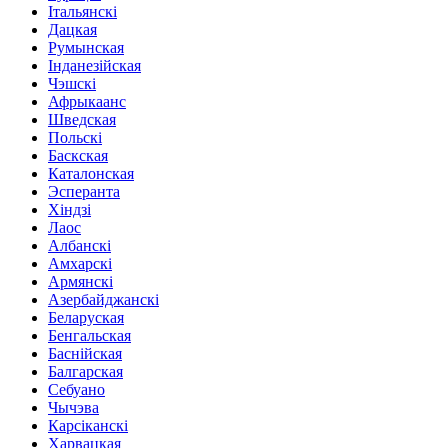
Італьянскі
Дацкая
Румынская
Інданезійская
Чэшскі
Афрыкаанс
Шведская
Польскі
Баскская
Каталонская
Эсперанта
Хіндзі
Лаос
Албанскі
Амхарскі
Армянскі
Азербайджанскі
Беларуская
Бенгальская
Баснійская
Балгарская
Себуано
Чычэва
Карсіканскі
Харвацкая