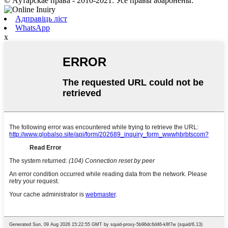
© Аўтарскае права - 2010-2021: Усе правы абаронены.
Адправіць ліст
WhatsApp
x