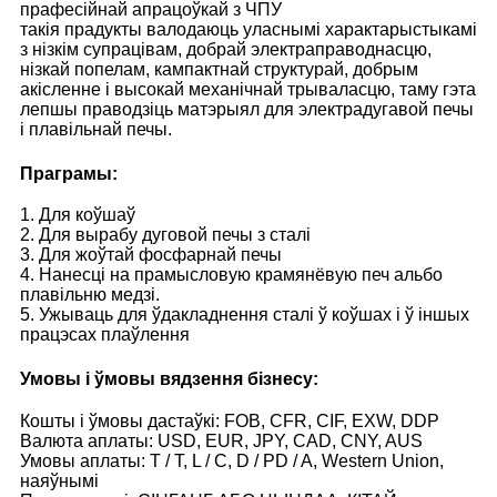
прафесійнай апрацоўкай з ЧПУ
такія прадукты валодаюць уласнымі характарыстыкамі
з нізкім супрацівам, добрай электраправоднасцю,
нізкай попелам, кампактнай структурай, добрым
акісленне і высокай механічнай трываласцю, таму гэта
лепшы праводзіць матэрыял для электрадугавой печы
і плавільнай печы.
Праграмы:
1. Для коўшаў
2. Для вырабу дуговой печы з сталі
3. Для жоўтай фосфарнай печы
4. Нанесці на прамысловую крамянёвую печ альбо
плавільню медзі.
5. Ужываць для ўдакладнення сталі ў коўшах і ў іншых
працэсах плаўлення
Умовы і ўмовы вядзення бізнесу:
Кошты і ўмовы дастаўкі: FOB, CFR, CIF, EXW, DDP
Валюта аплаты: USD, EUR, JPY, CAD, CNY, AUS
Умовы аплаты: T / T, L / C, D / PD / A, Western Union,
наяўнымі