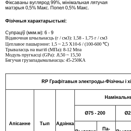
Фіксаваны вуглярод 99%, мінімальная лятучая
матэрыя 0,5% Макс. Попел 0,5% Макс.
Фізічныя характарыстыкі:
Супраціў (мкм.м): 6 - 9
Відавочная шчыльнасць (г / см3): 1,58 - 1,75 г / см3
Цеплавое пашырэнне: 1,5 ~ 2,5 X10-6 / (100-600 ℃)
Трываласць на выгіб (МПа): 8-12 Мпа
Модуль пругкасці (GPa): .8,50 ~ 15,50
Бягучая грузападымальнасць: 45-250КА
RP
Графітавыя электроды
-Фізічны і 
Намінальн
Ø
75 - 200
Ø
2
Апісанне
Тып
Адзінка
Па-