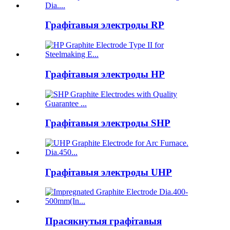
Графітавыя электроды RP
Графітавыя электроды HP
Графітавыя электроды SHP
Графітавыя электроды UHP
Прасякнутыя графітавыя