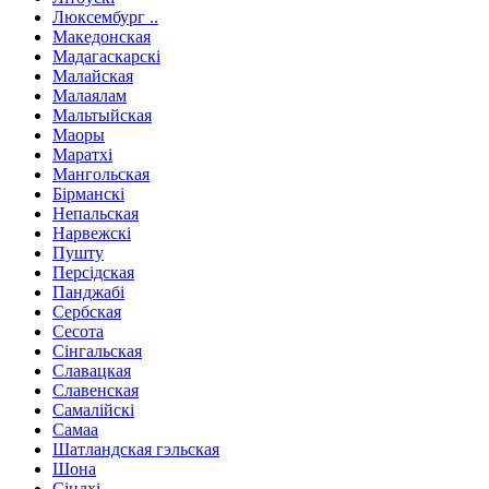
Люксембург ..
Македонская
Мадагаскарскі
Малайская
Малаялам
Мальтыйская
Маоры
Маратхі
Мангольская
Бірманскі
Непальская
Нарвежскі
Пушту
Персідская
Панджабі
Сербская
Сесота
Сінгальская
Славацкая
Славенская
Самалійскі
Самаа
Шатландская гэльская
Шона
Сіндхі