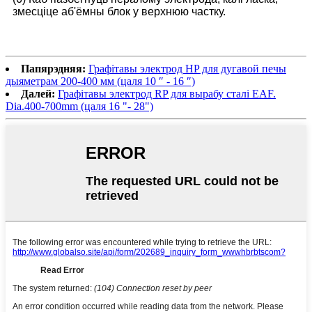
змесціце аб'ёмны блок у верхнюю частку.
Папярэдняя:
Графітавы электрод HP для дугавой печы
дыяметрам 200-400 мм (цаля 10 ″ - 16 ″)
Далей:
Графітавы электрод RP для вырабу сталі EAF.
Dia.400-700mm (цаля 16 "- 28")