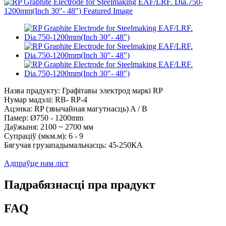
Назва прадукту: Графітавы электрод маркі RP
Нумар мадэлі: RB- ​​RP-4
Ацэнка: RP (звычайная магутнасць) A / B
Памер: Ø750 - 1200mm
Даўжыня: 2100 ~ 2700 мм
Супраціў (мкм.м): 6 - 9
Бягучая грузападымальнасць: 45-250КА
Адпраўце нам ліст
Падрабязнасці пра прадукт
FAQ