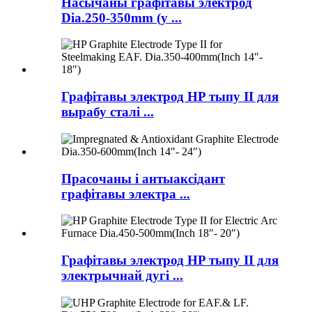
Насычаны графітавы электрод
Dia.250-350mm (у ...
Графітавы электрод HP тыпу II для
вырабу сталі ...
Прасочаны і антыаксідант
графітавы электра ...
Графітавы электрод HP тыпу II для
электрычнай дугі ...