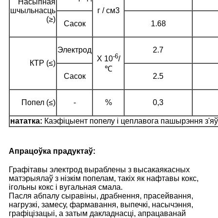
Насыпная
шчыльнасць
г / см3
(≥)
Сасок
1.68
Электрод
2.7
-6
X 10
/
КТР (≤)
℃
Сасок
2.5
Попел (≤)
-
%
0,3
нататка:
Каэфіцыент попелу і цеплавога пашырэння з'яў
Апрацоўка прадуктаў:
Графітавы электрод выраблены з высакаякасных
матэрыялаў з нізкім попелам, такіх як нафтавы кокс,
ігольны кокс і вугальная смала.
Пасля абпалу сыравіны, драбнення, прасейвання,
нагрузкі, замесу, фармавання, выпечкі, насычэння,
графіцізацыі, а затым дакладнасці, апрацаванай