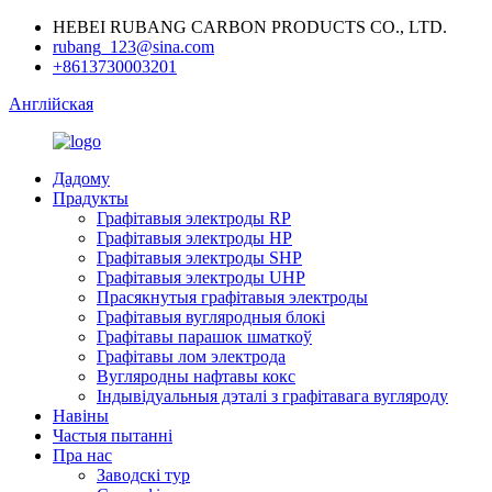
HEBEI RUBANG CARBON PRODUCTS CO., LTD.
rubang_123@sina.com
+8613730003201
Англійская
Дадому
Прадукты
Графітавыя электроды RP
Графітавыя электроды HP
Графітавыя электроды SHP
Графітавыя электроды UHP
Прасякнутыя графітавыя электроды
Графітавыя вугляродныя блокі
Графітавы парашок шматкоў
Графітавы лом электрода
Вугляродны нафтавы кокс
Індывідуальныя дэталі з графітавага вугляроду
Навіны
Частыя пытанні
Пра нас
Заводскі тур