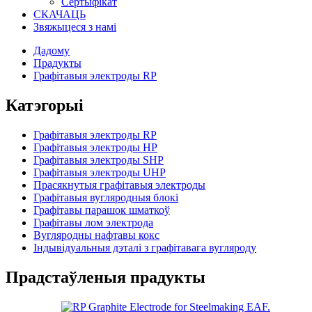
Сертыфікат
СКАЧАЦЬ
Звяжыцеся з намі
Дадому
Прадукты
Графітавыя электроды RP
Катэгорыі
Графітавыя электроды RP
Графітавыя электроды HP
Графітавыя электроды SHP
Графітавыя электроды UHP
Прасякнутыя графітавыя электроды
Графітавыя вугляродныя блокі
Графітавы парашок шматкоў
Графітавы лом электрода
Вугляродны нафтавы кокс
Індывідуальныя дэталі з графітавага вугляроду
Прадстаўленыя прадукты