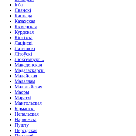
Ігба
Яванскі
Каннада
Казахская
Кхмерская
Курдская
Кіргізскі
Лацінскі
Латышскі
Літоўскі
Люксембург ..
Македонская
Мадагаскарскі
Малайская
Малаялам
Мальтыйская
Маоры
Маратхі
Мангольская
Бірманскі
Непальская
Нарвежскі
Пушту
Персідская
Панджабі