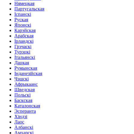
Нямецкая
Партугальская
Іспанскі
Руская
Японскі
Карэйская
Арабская
Ірландскі
Грэчаскі
Турэцкі
Італьянскі
Дацкая
Румынская
Інданезійская
Чэшскі
Афрыкаанс
Шведская
Польскі
Баскская
Каталонская
Эсперанта
Хіндзі
Лаос
Албанскі
Амхарскі