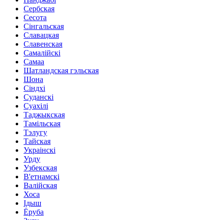
Сербская
Сесота
Сінгальская
Славацкая
Славенская
Самалійскі
Самаа
Шатландская гэльская
Шона
Сіндхі
Суданскі
Суахілі
Таджыкская
Тамільская
Тэлугу
Тайская
Украінскі
Урду
Узбекская
В'етнамскі
Валійская
Хоса
Ідыш
Ёруба