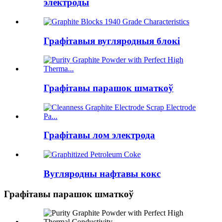
электроды
Графітавыя вугляродныя блокі
Графітавы парашок шматкоў
Графітавы лом электрода
Вугляродны нафтавы кокс
Графітавы парашок шматкоў