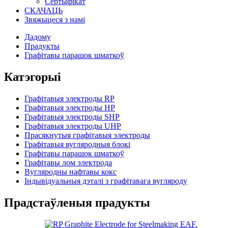
Сертыфікат
СКАЧАЦЬ
Звяжыцеся з намі
Дадому
Прадукты
Графітавы парашок шматкоў
Катэгорыі
Графітавыя электроды RP
Графітавыя электроды HP
Графітавыя электроды SHP
Графітавыя электроды UHP
Прасякнутыя графітавыя электроды
Графітавыя вугляродныя блокі
Графітавы парашок шматкоў
Графітавы лом электрода
Вугляродны нафтавы кокс
Індывідуальныя дэталі з графітавага вугляроду
Прадстаўленыя прадукты